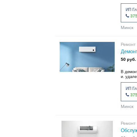
ИП Гл
375
Минск
Ремонт 
Демон
50 руб.
В демон
и. удале
ИП Гл
375
Минск
Ремонт 
Обслу