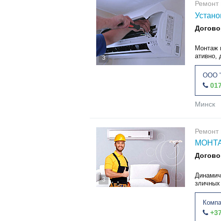
Ремонт 
Устано
Догово
Монтаж 
ативно, 
3
ООО "
017
Минск
Ремонт 
МОНТ
Догово
Динамич
3
зличных
Комп
+37