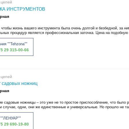
 цепей
КА ИНСТРУМЕНТОВ
рная
 чтобы жизнь вашего инструмента была очень долгой и безбедной, за н
льных процедур является профессиональная заточка. Цена на подобную у
ния ""Tehzona""
5 29 315-00-66
 цепей
 садовых ножниц
рная
е садовые ножницы – это уже не то простое приспособление, что было
 случае, одни, они же единственные и универсальные. Но прошло не так
""ЛЕНУАР""
5 29 690-19-80