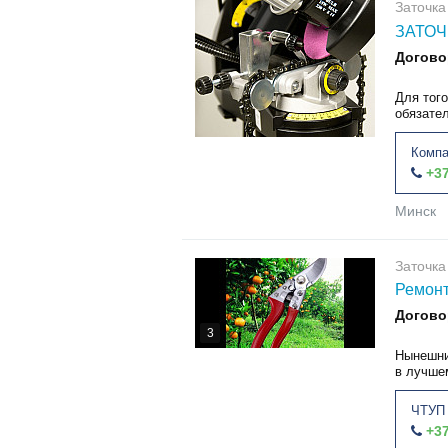
Заточка
ЗАТОЧ
Догово
Для того
обязате
Компа
+37
Минск
Заточка
Ремонт
Догово
3
Нынешни
в лучшем
ЧТУП 
+37