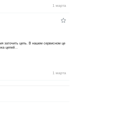
1 марта
мя заточить цепь. В нашем сервисном це
ка цепей...
1 марта