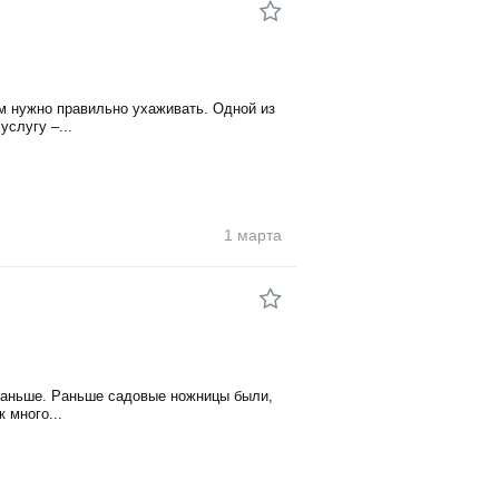
им нужно правильно ухаживать. Одной из
слугу –...
1 марта
 раньше. Раньше садовые ножницы были,
 много...