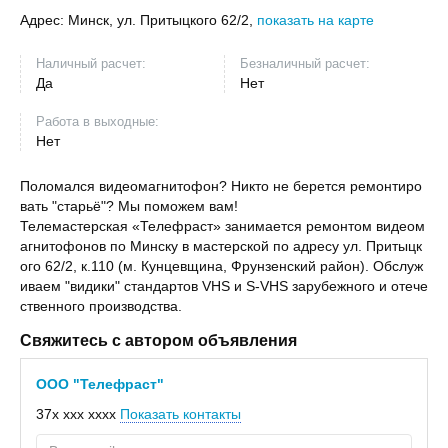
Адрес:
Минск, ул. Притыцкого 62/2,
показать на карте
Наличный расчет:
Безналичный расчет:
Да
Нет
Работа в выходные:
Нет
Поломался видеомагнитофон? Никто не берется ремонтиро
вать "старьё"? Мы поможем вам!
Телемастерская «Телефраст» занимается ремонтом видеом
агнитофонов по Минску в мастерской по адресу ул. Притыцк
ого 62/2, к.110 (м. Кунцевщина, Фрунзенский район). Обслуж
иваем "видики" стандартов VHS и S-VHS зарубежного и отече
ственного производства.
Свяжитесь с автором объявления
ООО "Телефраст"
37x xxx xxxx
Показать контакты