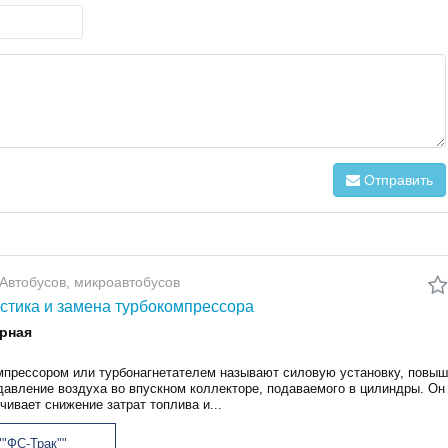
Отправить
Автобусов, микроавтобусов
стика и замена турбокомпрессора
рная
мпрессором или турбонагнетателем называют силовую установку, повыш
авление воздуха во впускном коллекторе, подаваемого в цилиндры. Он
чивает снижение затрат топлива и...
"ФС-Трак""