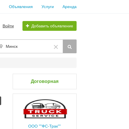
Объявления
Услуги
Аренда
Войти
Добавить объявление
Минск
Договорная
ООО ""ФС-Трак""