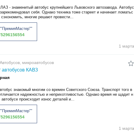
 ЛАЗ - знаменитый автобус крупнейшего Львовского автозавода. Автобус
 зарекомендовал себя. Однако техника тоже стареет и начинает ломатьс
 сэкономить, многие решают провести...
"ПремияМастер""
5296156554
1 март
Автобусов, микроавтобусов
 автобусов КАВЗ
рная
втобус знакомый многим со времен Советского Союза. Транспорт того в
отличается надежностью и неприхотливостью. Однако время не щадит н
в автобусе происходит износ деталей и...
"ПремияМастер""
5296156554
1 март