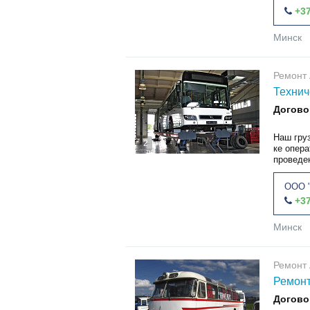
+37
Минск
Ремонт 
Технич
Догово
Наш гру
2
ке опер
проведе
ООО "
+37
Минск
Ремонт 
Ремонт
Догово