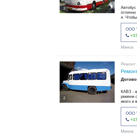
Автобус
2
отлично
я. Чтобы
ООО "
+37
Минск
Ремонт 
Ремонт
Догово
КАВЗ - а
ремени 
2
икого и 
ООО "
+37
Минск