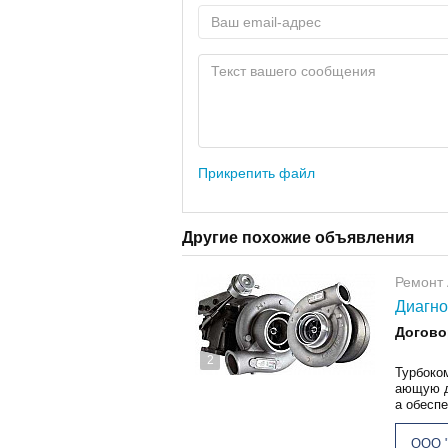
Прикрепить файл
Другие похожие объявления
Ремонт 
Диагно
Догово
2
Турбоко
ающую д
а обеспе
ООО "