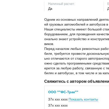
Наличный расчет:
Б
Да
Одним из основных направлений деятел
ей грузовых автомобилей и автобусов в
Наши специалисты имеют большой стаж
борудованием, для проведения качестве
онально знают устройство и конструкти
виков.
Перед началом любых ремонтных работ,
биля, требуется провести доскональну
ьно отличаются от старого автотранспо
ожно сделать программными средствами
ерется за любую работу, связанную с 
билях и автобусах, в том числе и за ка
Свяжитесь с автором объявлен
ООО ""ФС-Трак""
37x xxx xxxx
Показать контакты
37x xxx xxxx