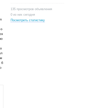
135 просмотров объявления
0 из них сегодня
л
Посмотреть статистику
 о
ск
зо
мо
ил
зм
 б
о